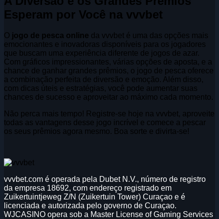
A Diversão e os Grandes Prêmios
Esperam por Você na vvvbet
O
jogo de pesca online
da vvvbet é uma das opções mais
emocionantes e inovadoras disponíveis para os jogadores
que buscam uma experiência diferente de jogos de azar.
Com gráficos impressionantes, várias opções de aposta, e a
chance de ganhar grandes prêmios, o jogo de pesca oferece
a combinação perfeita de diversão e emoção. Além disso,
com dicas úteis e estratégias, você pode aumentar suas
chances de sucesso e aproveitar ao máximo cada momento.
Não perca mais tempo! Registre-se hoje na vvvbet, aproveite
todas as vantagens desse jogo incrível e comece a pescar
os seus prêmios agora mesmo. Boa sorte e divirta-se!
vvvbet.com é operada pela Dubet N.V., número de registro
da empresa 18692, com endereço registrado em
Zuikertuintjeweg Z/N (Zuikertuin Tower) Curaçao e é
licenciada e autorizada pelo governo de Curaçao.
WJCASINO opera sob a Master License of Gaming Services