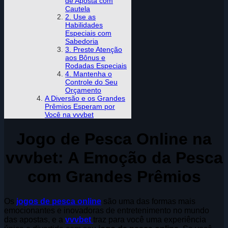
de Aposta com
Cautela
2. Use as
Habilidades
Especiais com
Sabedoria
3. Preste Atenção
aos Bônus e
Rodadas Especiais
4. Mantenha o
Controle do Seu
Orçamento
A Diversão e os Grandes
Prêmios Esperam por
Você na vvvbet
Jogo de Pesca Online na
vvvbet: A Emoção da Pesca
com Grandes Prêmios
Os
jogos de pesca online
são uma das formas mais
emocionantes e inovadoras de entretenimento no mundo
das apostas, e a
vvvbet
traz para você uma experiência