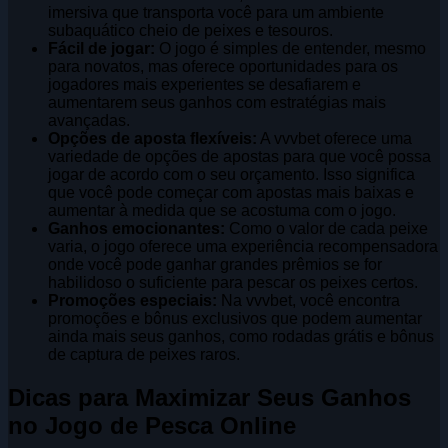
imersiva que transporta você para um ambiente
subaquático cheio de peixes e tesouros.
Fácil de jogar:
O jogo é simples de entender, mesmo
para novatos, mas oferece oportunidades para os
jogadores mais experientes se desafiarem e
aumentarem seus ganhos com estratégias mais
avançadas.
Opções de aposta flexíveis:
A vvvbet oferece uma
variedade de opções de apostas para que você possa
jogar de acordo com o seu orçamento. Isso significa
que você pode começar com apostas mais baixas e
aumentar à medida que se acostuma com o jogo.
Ganhos emocionantes:
Como o valor de cada peixe
varia, o jogo oferece uma experiência recompensadora
onde você pode ganhar grandes prêmios se for
habilidoso o suficiente para pescar os peixes certos.
Promoções especiais:
Na vvvbet, você encontra
promoções e bônus exclusivos que podem aumentar
ainda mais seus ganhos, como rodadas grátis e bônus
de captura de peixes raros.
Dicas para Maximizar Seus Ganhos
no Jogo de Pesca Online