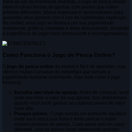
Além de ser incrivelmente divertido, o jogo de pesca online
oferece várias formas de ganhar, com peixes que valem
prêmios diferentes, bônus especiais e oportunidades para
aumentar seus ganhos com o uso de habilidades especiais.
Na vvvbet, esse jogo se destaca por sua jogabilidade
envolvente, gráficos coloridos e tema descontraído, tornando
a experiência de jogar mais interessante e recompensadora.
Como Funciona o Jogo de Pesca Online?
O
jogo de pesca online
da vvvbet é fácil de aprender, mas
oferece muitas camadas de estratégia que tornam a
jogabilidade bastante envolvente. Aqui está como o jogo
funciona:
Escolha seu nível de aposta:
Antes de começar, você
pode escolher o valor da sua aposta. Isso determinará
quanto você pode ganhar ao capturar peixes de valor
mais alto.
Pesque peixes:
O jogo simula um ambiente aquático
onde você lança sua linha e tenta pescar o maior
número possível de peixes. Cada peixe tem um valor
diferente, com os peixes raros oferecendo grandes